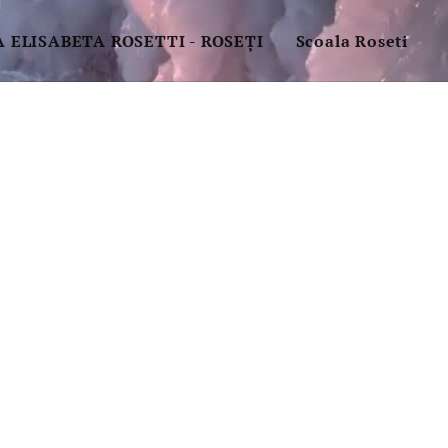
 ELISABETA ROSETTI - ROSEȚI
Scoala Roseti