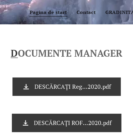
Pagina de start
Contact
GRADINITA
D
OCUMENTE MANAGER
DESCĂRCAȚI Reg...2020.pdf
DESCĂRCAȚI ROF...2020.pdf